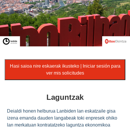
Hasi saioa nire eskaerak ikusteko | Iniciar sesión para
ver mis solicitudes
Laguntzak
Deialdi honen helburua Lanbiden lan eskatzaile gisa
izena emanda dauden langabeak toki enpresek ohiko
lan merkatuan kontratatzeko laguntza ekonomikoa