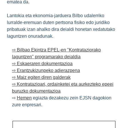
ematea da.
Lantokia eta ekonomia-jarduera Bilbo udalerriko
lurralde-eremuan duten pertsona fisiko edo juridiko
pribatuak izan ahalko dira deialdi honetan xedatutako
laguntzen onuradunak.
⇨ Bilbao Ekintza EPEL-en "Kontrataziorako
laguntzen" programarako deialdia
⇨ Eskaeraren dokumentazioa
⇨ Erantzukizunpeko adierazpena
⇨ Maiz egiten diren galderak
⇨ Kontratazioari, ordainketei eta aurkezteko epeei
buruzko dokumentazioa
⇨
Hemen
egiazta dezakezu zein EJSN dagokion
zure enpresari.